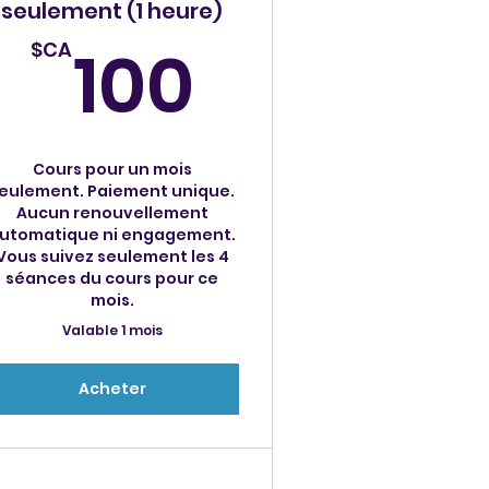
seulement (1 heure)
$CA
100$CA
100
$CA
Cours pour un mois
eulement. Paiement unique.
Aucun renouvellement
utomatique ni engagement.
Vous suivez seulement les 4
séances du cours pour ce
mois.
Valable 1 mois
Acheter