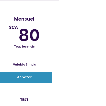
Mensuel
CA
80$CA
80
$CA
Tous les mois
Valable 3 mois
Acheter
TEST