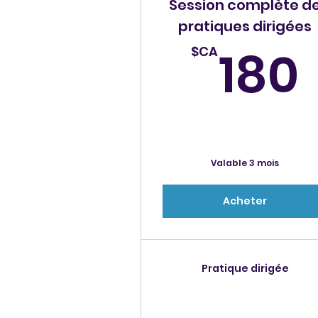
Session complète d
pratiques dirigées
180
$CA
Valable 3 mois
Acheter
Pratique dirigée