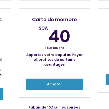
s
Carte de membre
60$CA
40$
40
$CA
Tous les ans
Apportez votre appui au Foyer
l
et profitez de certains
avantages
s
n.
Acheter
Rabais de 10% sur les soirées