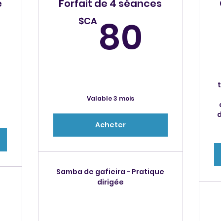
e
Forfait de 4 séances
80$
80
$CA
180$CA
t
Valable 3 mois
d
Acheter
Samba de gafieira - Pratique
dirigée