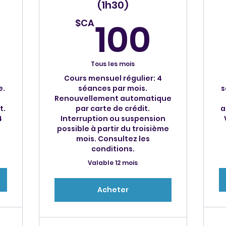
(1h30)
120$CA
100
100
$CA
Tous les mois
Cours mensuel régulier: 4
e.
séances par mois.
s
Renouvellement automatique
t.
par carte de crédit.
a
4
Interruption ou suspension
possible à partir du troisième
mois. Consultez les
conditions.
Valable 12 mois
Acheter