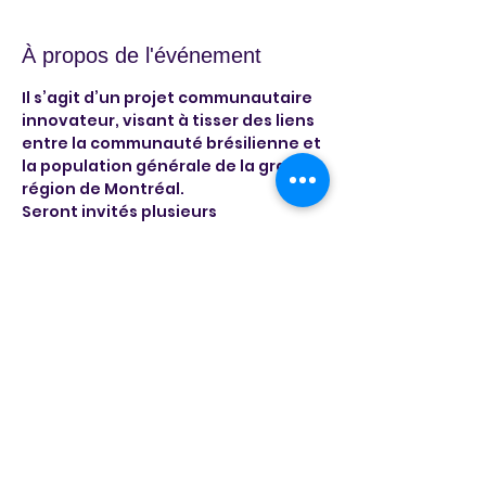
À propos de l'événement
Il s’agit d’un projet communautaire 
innovateur, visant à tisser des liens 
entre la communauté brésilienne et 
la population générale de la grande 
région de Montréal.
Seront invités plusieurs 
professionnels brésiliens ayant une 
longue expérience tant au niveau 
local qu’international.
Atelier gratuit pour débutants 
toutes les semaines et soirée de 
danse avec présentations 
artistiques spéciales.
Partager cet événement