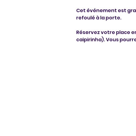
Cet événement est gratu
refoulé à la porte. 
Réservez votre place en
caipirinha). Vous pourr