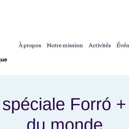
À propos
Notre mission
Activités
Évé
 spéciale Forró 
du monde