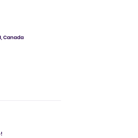
M1, Canada
!